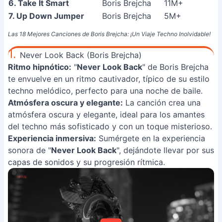
6. Take It Smart
Boris Brejcha
11M+
7. Up Down Jumper
Boris Brejcha
5M+
Las 18 Mejores Canciones de Boris Brejcha: ¡Un Viaje Techno Inolvidable!
1.
Never Look Back (Boris Brejcha)
Ritmo hipnótico:
"
Never Look Back
" de Boris Brejcha
te envuelve en un ritmo cautivador, típico de su estilo
techno melódico, perfecto para una noche de baile.
Atmósfera oscura y elegante:
La canción crea una
atmósfera oscura y elegante, ideal para los amantes
del techno más sofisticado y con un toque misterioso.
Experiencia inmersiva:
Sumérgete en la experiencia
sonora de "
Never Look Back
", dejándote llevar por sus
capas de sonidos y su progresión rítmica.