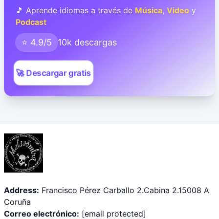
🎵 Aprende idiomas a través de
Música
,
Video
y
Podcast
⭐ 4.9/5
10k descargas
🚀 Descargar gratis
Address:
Francisco Pérez Carballo 2.Cabina 2.15008 A
Coruña
Correo electrónico:
[email protected]