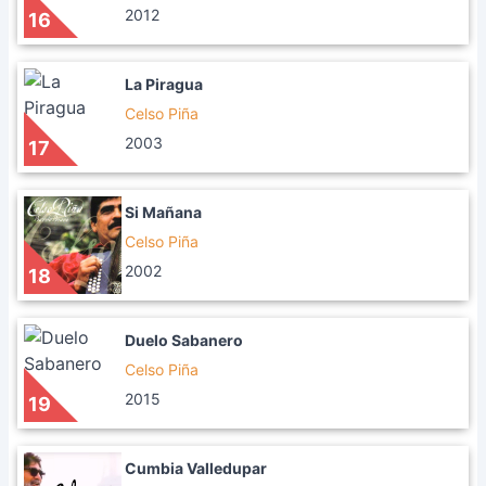
2012
16
La Piragua
Celso Piña
2003
17
Si Mañana
Celso Piña
2002
18
Duelo Sabanero
Celso Piña
2015
19
Cumbia Valledupar