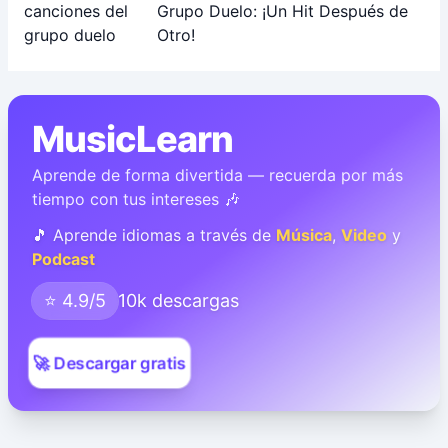
Grupo Duelo: ¡Un Hit Después de
Otro!
MusicLearn
Aprende de forma divertida — recuerda por más
tiempo con tus intereses 🎶
🎵 Aprende idiomas a través de
Música
,
Video
y
Podcast
⭐ 4.9/5
10k descargas
🚀 Descargar gratis