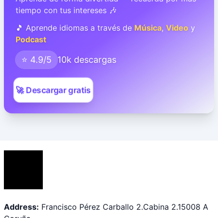
tiempo con tus intereses 🎶
🎵 Aprende idiomas a través de
Música
,
Video
y
Podcast
⭐ 4.9/5
10k descargas
🚀 Descargar gratis
Address:
Francisco Pérez Carballo 2.Cabina 2.15008 A