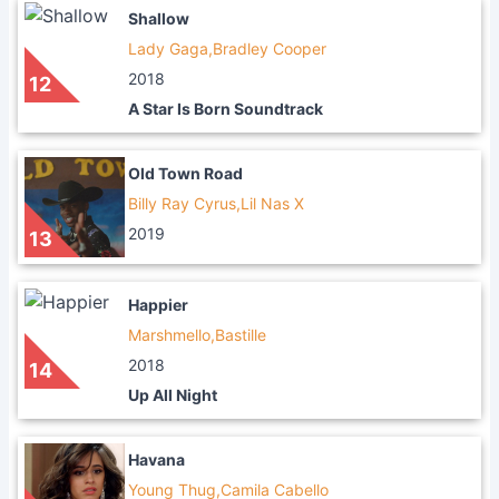
Shallow
Lady Gaga,Bradley Cooper
2018
12
A Star Is Born Soundtrack
Old Town Road
Billy Ray Cyrus,Lil Nas X
2019
13
Happier
Marshmello,Bastille
2018
14
Up All Night
Havana
Young Thug,Camila Cabello