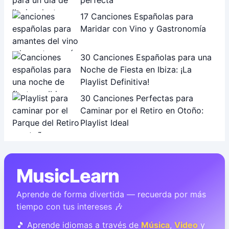
perfecta
17 Canciones Españolas para
Maridar con Vino y Gastronomía
30 Canciones Españolas para una
Noche de Fiesta en Ibiza: ¡La
Playlist Definitiva!
30 Canciones Perfectas para
Caminar por el Retiro en Otoño:
Playlist Ideal
MusicLearn
Aprende de forma divertida — recuerda por más
tiempo con tus intereses 🎶
🎵 Aprende idiomas a través de
Música
,
Video
y