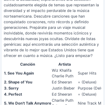
cuidadosamente elegida de temas que representan la
diversidad y el impacto perdurable de la música
norteamericana. Descubre canciones que han
conquistado corazones, roto récords y definido
generaciones. Prepárate para un viaje musical
inolvidable, donde revivirás momentos icónicos y
descubrirás nuevas joyas ocultas. Olvídate de listas
genéricas: aquí encontrarás una selección auténtica y
vibrante de lo mejor que Estados Unidos tiene que
ofrecer en cuanto a música. ¿Listo para empezar?
Canción
Artista
Á
Wiz Khalifa
1. See You Again
Super Hits
Charlie Puth
2. Shape of You
Ed Sheeran
÷ (Deluxe)
3. Sorry
Justin Bieber
Purpose (Delux
4. Perfect
Ed Sheeran
÷ (Deluxe)
Charlie Puth
5. We Don't Talk Anymore
Nine Track Mind