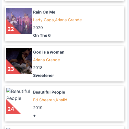
Rain On Me
Lady Gaga,Ariana Grande
2020
22
On The 6
God is a woman
Ariana Grande
2018
23
Sweetener
Beautiful People
Ed Sheeran,Khalid
2019
24
+