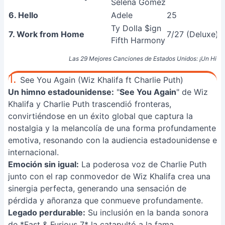
Selena Gomez
6. Hello
Adele
25
Ty Dolla $ign
7. Work from Home
7/27 (Deluxe)
Fifth Harmony
Las 29 Mejores Canciones de Estados Unidos: ¡Un Hit P
1.
See You Again (Wiz Khalifa ft Charlie Puth)
Un himno estadounidense:
"
See You Again
" de Wiz
Khalifa y Charlie Puth trascendió fronteras,
convirtiéndose en un éxito global que captura la
nostalgia y la melancolía de una forma profundamente
emotiva, resonando con la audiencia estadounidense e
internacional.
Emoción sin igual:
La poderosa voz de Charlie Puth
junto con el rap conmovedor de Wiz Khalifa crea una
sinergia perfecta, generando una sensación de
pérdida y añoranza que conmueve profundamente.
Legado perdurable:
Su inclusión en la banda sonora
de *Fast & Furious 7* la catapultó a la fama,