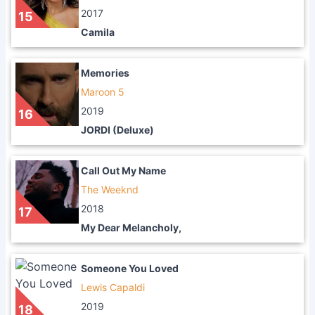
2017
15
Camila
Memories
Maroon 5
2019
16
JORDI (Deluxe)
Call Out My Name
The Weeknd
2018
17
My Dear Melancholy,
Someone You Loved
Lewis Capaldi
2019
18