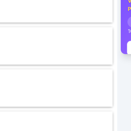
V
P
1