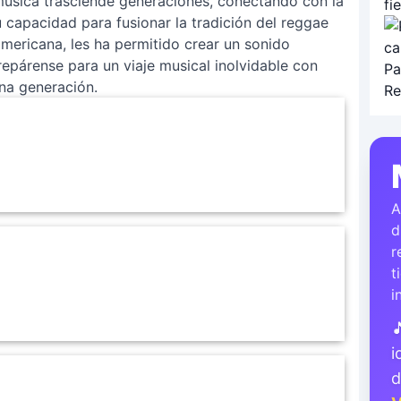
u música trasciende generaciones, conectando con la
u capacidad para fusionar la tradición del reggae
americana, les ha permitido crear un sonido
epárense para un viaje musical inolvidable con
na generación.
A
d
r
t
i

i