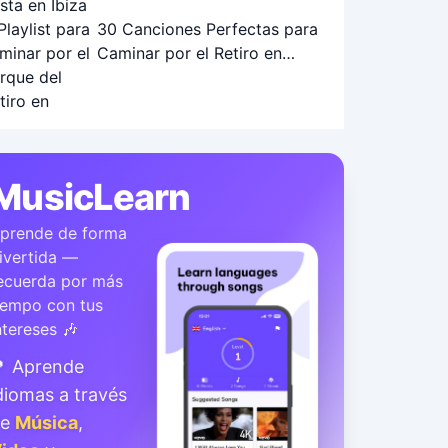
30 Canciones Perfectas para
Caminar por el Retiro en
Otoño: Playlist Ideal
MusicLearn
prende de forma
ivertida —
ecuerda por más
iempo con tus
ntereses 🎶
 Aprende
diomas a través
de
Música
,