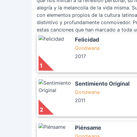
que nos invitan a la reflexión personal, s
alegría y la melancolía de la vida misma. S
con elementos propios de la cultura latino
distintivo y profundamente conmovedor. Pr
estas canciones que han marcado a toda u
Felicidad
Gondwana
2017
1
Sentimiento Original
Gondwana
2011
2
Piénsame
Gondwana