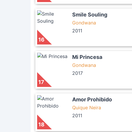
Smile Souling
Gondwana
2011
16
Mi Princesa
Gondwana
2017
17
Amor Prohibido
Quique Neira
2011
18