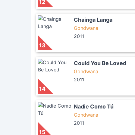
12
Chainga Langa
Gondwana
2011
13
Could You Be Loved
Gondwana
2011
14
Nadie Como Tú
Gondwana
2011
15