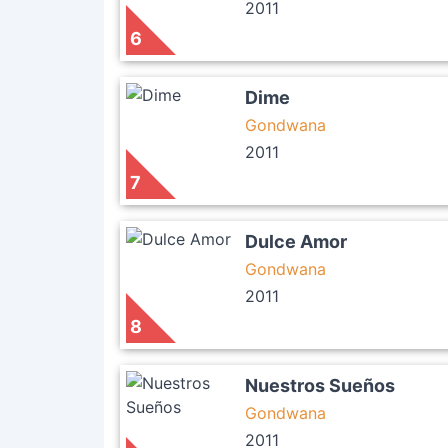
2011
6
Dime
Gondwana
2011
7
Dulce Amor
Gondwana
2011
8
Nuestros Sueños
Gondwana
2011