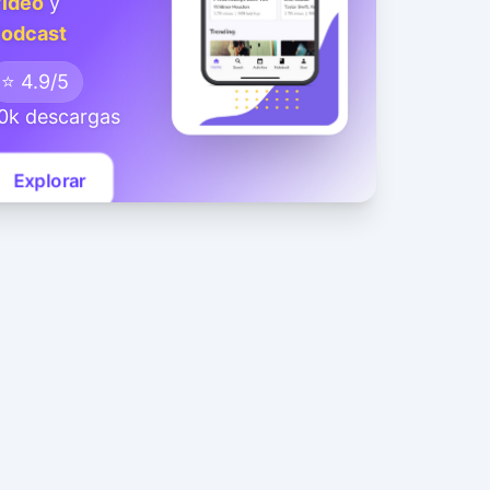
ideo
y
odcast
⭐ 4.9/5
0k descargas
Explorar