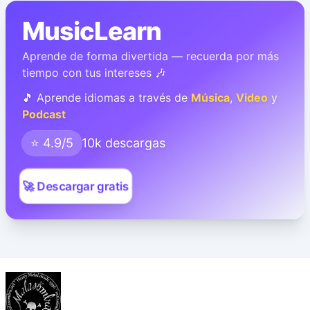
MusicLearn
Aprende de forma divertida — recuerda por más
tiempo con tus intereses 🎶
🎵 Aprende idiomas a través de
Música
,
Video
y
Podcast
⭐ 4.9/5
10k descargas
🚀 Descargar gratis