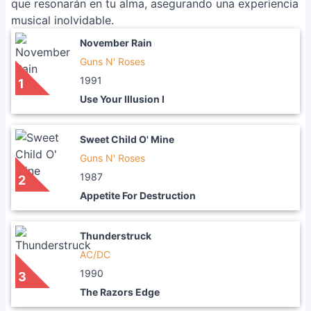
que resonarán en tu alma, asegurando una experiencia
musical inolvidable.
November Rain
Guns N' Roses
1991
1
Use Your Illusion I
Sweet Child O' Mine
Guns N' Roses
1987
2
Appetite For Destruction
Thunderstruck
AC/DC
1990
3
The Razors Edge