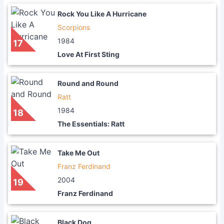
Rock You Like A Hurricane
Scorpions
1984
17
Love At First Sting
Round and Round
Ratt
1984
18
The Essentials: Ratt
Take Me Out
Franz Ferdinand
2004
19
Franz Ferdinand
Black Dog