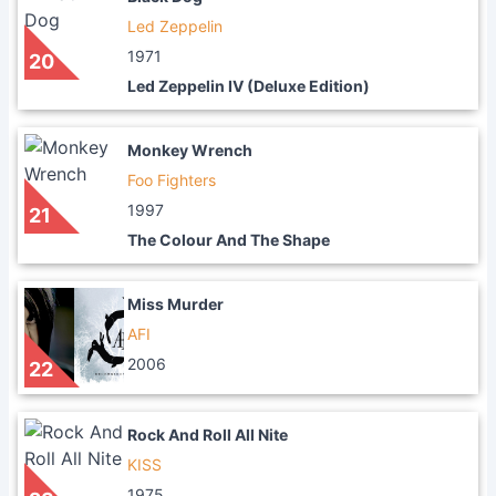
Led Zeppelin
1971
20
Led Zeppelin IV (Deluxe Edition)
Monkey Wrench
Foo Fighters
1997
21
The Colour And The Shape
Miss Murder
AFI
2006
22
Rock And Roll All Nite
KISS
1975