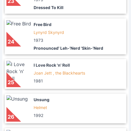
23
Dressed To Kill
Free Bird
Lynyrd Skynyrd
1973
24
Pronounced' Leh-'Nerd 'Skin-'Nerd
I Love Rock 'n' Roll
Joan Jett , the Blackhearts
1981
25
Unsung
Helmet
1992
26