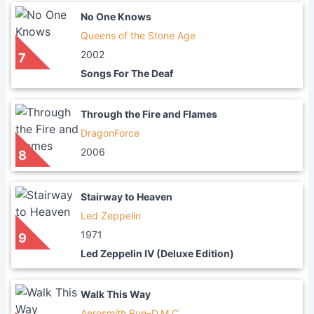
No One Knows
Queens of the Stone Age
2002
7
Songs For The Deaf
Through the Fire and Flames
DragonForce
2006
8
Stairway to Heaven
Led Zeppelin
1971
9
Led Zeppelin IV (Deluxe Edition)
Walk This Way
Aerosmith,Run–D.M.C.