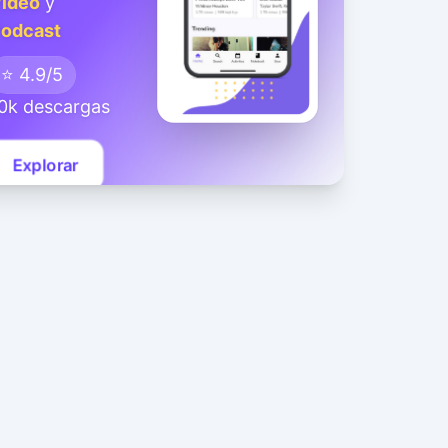
ideo
y
odcast
⭐ 4.9/5
0k descargas
Explorar