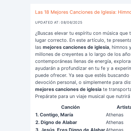
Las 18 Mejores Canciones de Iglesia: Himno
UPDATED AT: 08/06/2025
¿Buscas elevar tu espíritu con música que 
lugar correcto. En este artículo, te prese
las
mejores canciones de iglesia
, himnos 
millones de creyentes a lo largo de los añ
contemporáneas llenas de energía, explora
ayudarán a profundizar en tu fe y a experim
puede ofrecer. Ya sea que estés buscando c
devoción personal, o simplemente para disf
mejores canciones de iglesia
te transporta
Prepárate para un viaje musical que nutrir
Canción
Artist
1. Contigo, María
Athenas
2. Digno de Alabar
Athenas
3. Jesús, Eres Digno de Alabar
Athenas