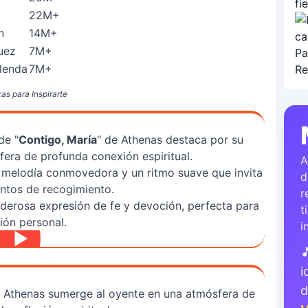
22M+
n
14M+
uez
7M+
lenda
7M+
as para Inspirarte
de "
Contigo, María
" de Athenas destaca por su
era de profunda conexión espiritual.
A
 melodía conmovedora y un ritmo suave que invita
d
entos de recogimiento.
r
oderosa expresión de fe y devoción, perfecta para
t
ción personal.
i

i
e Athenas sumerge al oyente en una atmósfera de