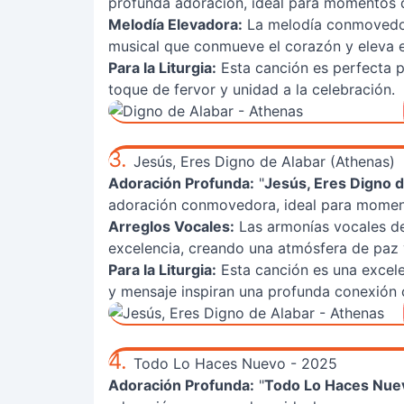
profunda adoración, ideal para momentos de
Melodía Elevadora:
La melodía conmovedora
musical que conmueve el corazón y eleva el
Para la Liturgia:
Esta canción es perfecta 
toque de fervor y unidad a la celebración.
3.
Jesús, Eres Digno de Alabar (Athenas)
Adoración Profunda:
"
Jesús, Eres Digno d
adoración conmovedora, ideal para momento
Arreglos Vocales:
Las armonías vocales de
excelencia, creando una atmósfera de paz 
Para la Liturgia:
Esta canción es una excelen
y mensaje inspiran una profunda conexión c
4.
Todo Lo Haces Nuevo - 2025
Adoración Profunda:
"
Todo Lo Haces Nue