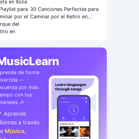
30 Canciones Perfectas para
Caminar por el Retiro en
Otoño: Playlist Ideal
MusicLearn
prende de forma
ivertida —
ecuerda por más
iempo con tus
ntereses 🎶
 Aprende
diomas a través
de
Música
,