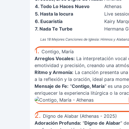
4. Todo Lo Haces Nuevo
Athenas
5. Hasta la locura
Live sessio
6. Eucaristía
Kairy Marq
7. Nada Te Turbe
Hermana G
Las 18 Mejores Canciones de Iglesia: Himnos y Alabanz
1.
Contigo, María
Arreglos Vocales:
La interpretación vocal 
emotividad y precisión, creando una atmósf
Ritmo y Armonía:
La canción presenta una
a la reflexión y la oración, ideal para mom
Mensaje de Fe:
"
Contigo, María
" es una p
enriquecer la experiencia litúrgica o la ora
2.
Digno de Alabar (Athenas - 2025)
Adoración Profunda:
"
Digno de Alabar
" d