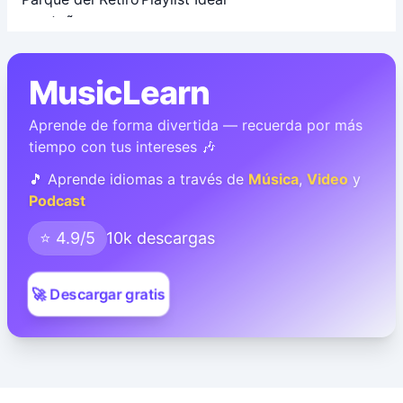
MusicLearn
Aprende de forma divertida — recuerda por más
tiempo con tus intereses 🎶
🎵 Aprende idiomas a través de
Música
,
Video
y
Podcast
⭐ 4.9/5
10k descargas
🚀 Descargar gratis