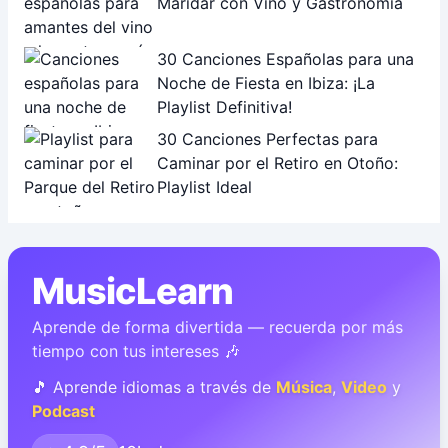
Maridar con Vino y Gastronomía
30 Canciones Españolas para una
Noche de Fiesta en Ibiza: ¡La
Playlist Definitiva!
30 Canciones Perfectas para
Caminar por el Retiro en Otoño:
Playlist Ideal
MusicLearn
Aprende de forma divertida — recuerda por más
tiempo con tus intereses 🎶
🎵 Aprende idiomas a través de
Música
,
Video
y
Podcast