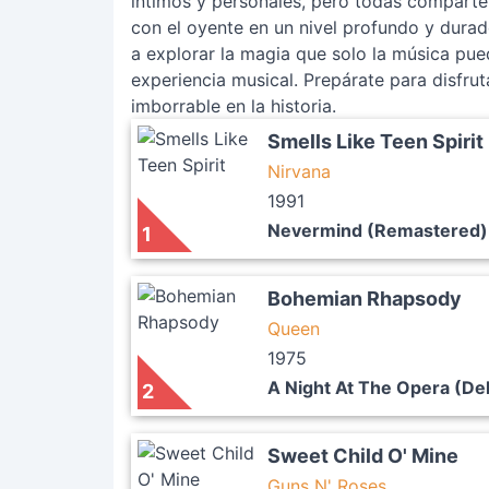
íntimos y personales, pero todas comparte
con el oyente en un nivel profundo y durad
a explorar la magia que solo la música pue
experiencia musical. Prepárate para disfrut
imborrable en la historia.
Smells Like Teen Spirit
Nirvana
1991
Nevermind (Remastered)
1
Bohemian Rhapsody
Queen
1975
A Night At The Opera (De
2
Sweet Child O' Mine
Guns N' Roses