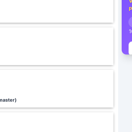
V
P
1
emaster)