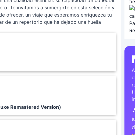
n una cualidad esencial: su capacidad de conectar
ero. Te invitamos a sumergirte en esta selección y
de ofrecer, un viaje que esperamos enriquezca tu
ar de un repertorio que ha dejado una huella
A
d
r
t
i
luxe Remastered Version)

i