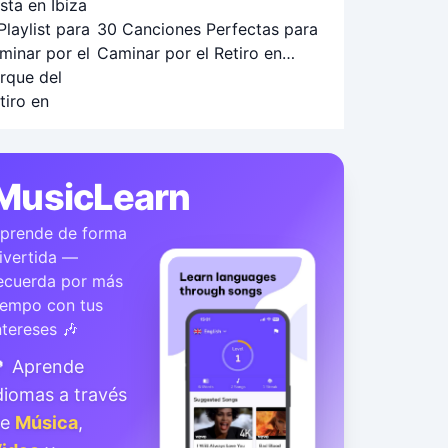
30 Canciones Perfectas para
Caminar por el Retiro en
Otoño: Playlist Ideal
MusicLearn
prende de forma
ivertida —
ecuerda por más
iempo con tus
ntereses 🎶
 Aprende
diomas a través
de
Música
,