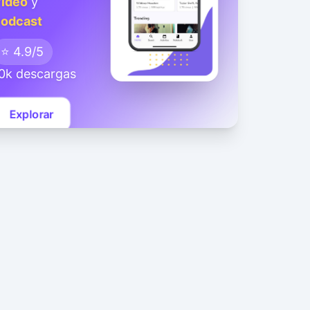
ideo
y
odcast
⭐ 4.9/5
0k descargas
Explorar