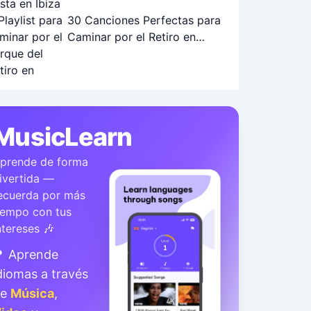
30 Canciones Perfectas para
Caminar por el Retiro en
Otoño: Playlist Ideal
MusicLearn
prende de forma
ivertida —
ecuerda por más
iempo con tus
ntereses 🎶
 Aprende
diomas a través
de
Música
,