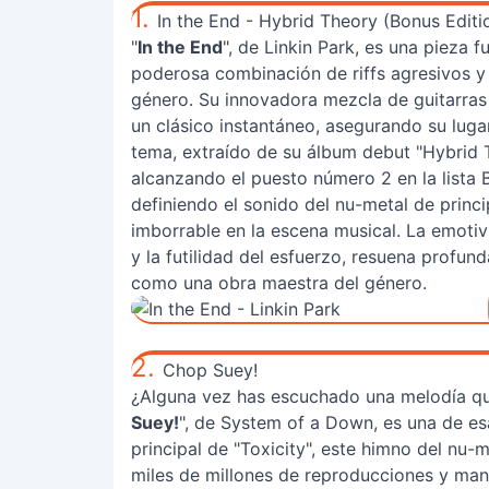
1.
In the End - Hybrid Theory (Bonus Editi
"
In the End
", de Linkin Park, es una pieza
poderosa combinación de riffs agresivos y l
género. Su innovadora mezcla de guitarra
un clásico instantáneo, asegurando su luga
tema, extraído de su álbum debut "Hybrid T
alcanzando el puesto número 2 en la lista B
definiendo el sonido del nu-metal de princ
imborrable en la escena musical. La emotivi
y la futilidad del esfuerzo, resuena profu
como una obra maestra del género.
2.
Chop Suey!
¿Alguna vez has escuchado una melodía qu
Suey!
", de System of a Down, es una de e
principal de "Toxicity", este himno del nu
miles de millones de reproducciones y man