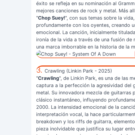
éxito se refleja en su nominación al Grammy
mejores canciones de rock y metal. Más allá
"
Chop Suey!
", con sus temas sobre la vida
profundamente con los oyentes, creando un
emocional. La canción, inicialmente titulad
ironía de la vida a través de una fusión d
una marca imborrable en la historia de la m
3.
Crawling (Linkin Park - 2025)
"
Crawling
", de Linkin Park, es una de las 
captura a la perfección la agresividad del 
metal. Su innovadora mezcla de guitarras
clásico instantáneo, influyendo profundame
2000. La intensidad emocional de la canción
interpretación vocal, la hace particularm
breakdown y los riffs de guitarra, element
pieza inolvidable que justifica su lugar ent