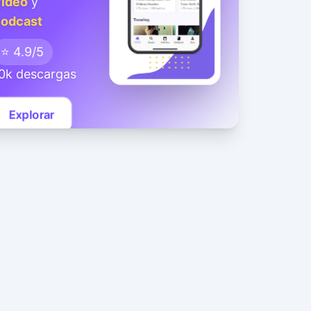
ideo
y
odcast
⭐ 4.9/5
0k descargas
Explorar