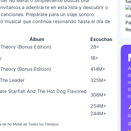
co del Nu Metal o simplemente buscas una
invitamos a adentrarte en esta lista y descubrir o
 canciones. Prepárate para un viaje sonoro
do musical que continúa resonando hasta el día de
Álbum
Escuchas
 Theory (Bonus Edition)
2B+
y
1B+
A
 Theory (Bonus Edition)
414M+
d
 The Leader
325M+
r
t
ate Starfish And The Hot Dog Flavored
306M+
i
254M+

244M+
i
s de Nu Metal de Todos los Tiempos