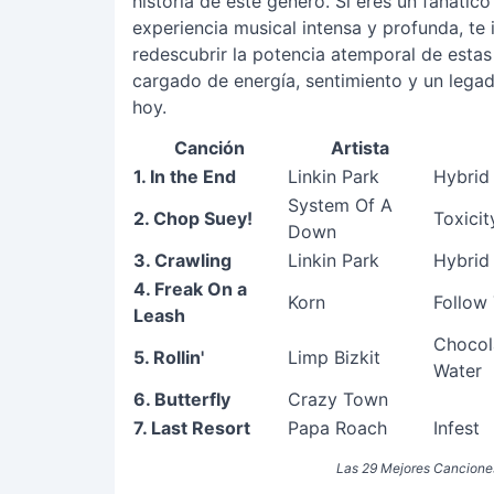
historia de este género. Si eres un fanáti
experiencia musical intensa y profunda, te 
redescubrir la potencia atemporal de estas
cargado de energía, sentimiento y un lega
hoy.
Canción
Artista
1. In the End
Linkin Park
Hybrid
System Of A
2. Chop Suey!
Toxicit
Down
3. Crawling
Linkin Park
Hybrid
4. Freak On a
Korn
Follow
Leash
Chocol
5. Rollin'
Limp Bizkit
Water
6. Butterfly
Crazy Town
7. Last Resort
Papa Roach
Infest
Las 29 Mejores Cancione