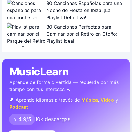
30 Canciones Españolas para una
Noche de Fiesta en Ibiza: ¡La
Playlist Definitiva!
30 Canciones Perfectas para
Caminar por el Retiro en Otoño:
Playlist Ideal
MusicLearn
Aprende de forma divertida — recuerda por más
tiempo con tus intereses 🎶
🎵 Aprende idiomas a través de
Música
,
Video
y
Podcast
⭐ 4.9/5
10k descargas