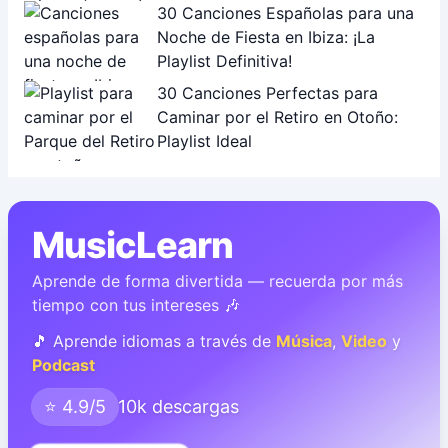
30 Canciones Españolas para una
Noche de Fiesta en Ibiza: ¡La
Playlist Definitiva!
30 Canciones Perfectas para
Caminar por el Retiro en Otoño:
Playlist Ideal
MusicLearn
Aprende de forma divertida — recuerda por más
tiempo con tus intereses 🎶
🎵 Aprende idiomas a través de
Música
,
Video
y
Podcast
⭐ 4.9/5
10k descargas