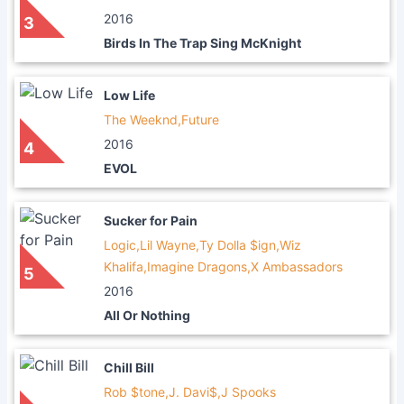
2016
3
Birds In The Trap Sing McKnight
Low Life
The Weeknd,Future
2016
4
EVOL
Sucker for Pain
Logic,Lil Wayne,Ty Dolla $ign,Wiz
Khalifa,Imagine Dragons,X Ambassadors
5
2016
All Or Nothing
Chill Bill
Rob $tone,J. Davi$,J Spooks