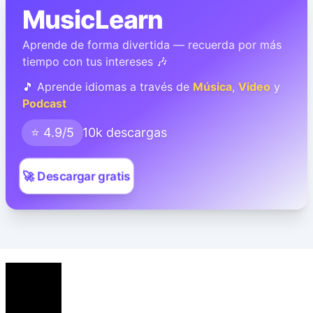
MusicLearn
Aprende de forma divertida — recuerda por más
tiempo con tus intereses 🎶
🎵 Aprende idiomas a través de
Música
,
Video
y
Podcast
⭐ 4.9/5
10k descargas
🚀 Descargar gratis