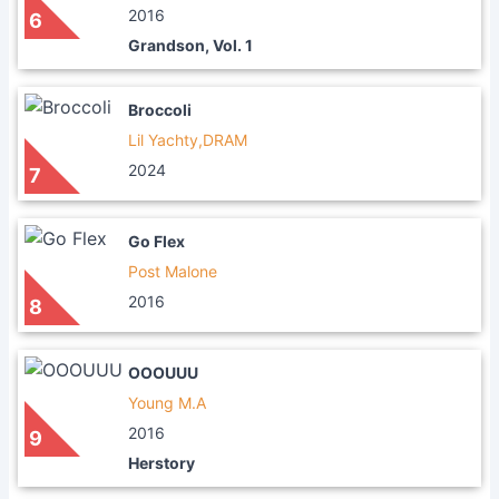
2016
6
Grandson, Vol. 1
Broccoli
Lil Yachty,DRAM
2024
7
Go Flex
Post Malone
2016
8
OOOUUU
Young M.A
2016
9
Herstory