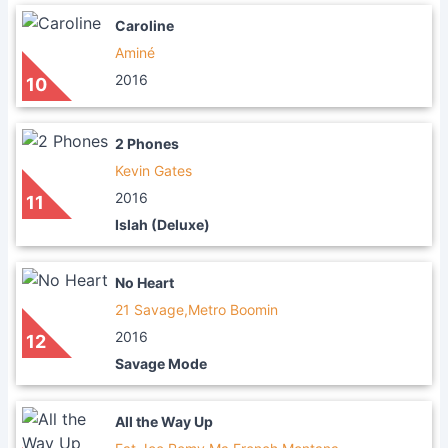
Caroline
Aminé
2016
10
2 Phones
Kevin Gates
2016
11
Islah (Deluxe)
No Heart
21 Savage,Metro Boomin
2016
12
Savage Mode
All the Way Up