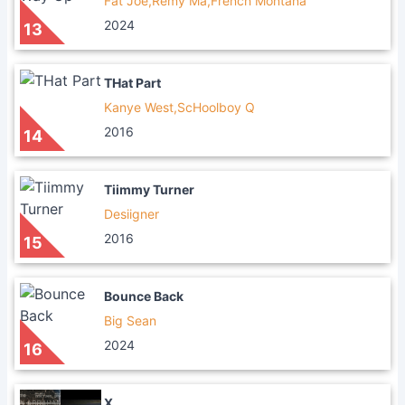
Fat Joe,Remy Ma,French Montana
2024
13
THat Part
Kanye West,ScHoolboy Q
2016
14
Tiimmy Turner
Desiigner
2016
15
Bounce Back
Big Sean
2024
16
X