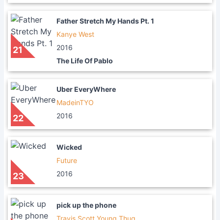
Father Stretch My Hands Pt. 1
Kanye West
2016
21
The Life Of Pablo
Uber EveryWhere
MadeinTYO
2016
22
Wicked
Future
2016
23
pick up the phone
Travis Scott,Young Thug