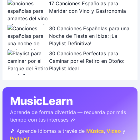
17 Canciones Españolas para
Maridar con Vino y Gastronomía
30 Canciones Españolas para una
Noche de Fiesta en Ibiza: ¡La
Playlist Definitiva!
30 Canciones Perfectas para
Caminar por el Retiro en Otoño:
Playlist Ideal
MusicLearn
Aprende de forma divertida — recuerda por más
tiempo con tus intereses 🎶
🎵 Aprende idiomas a través de
Música
,
Video
y
Podcast