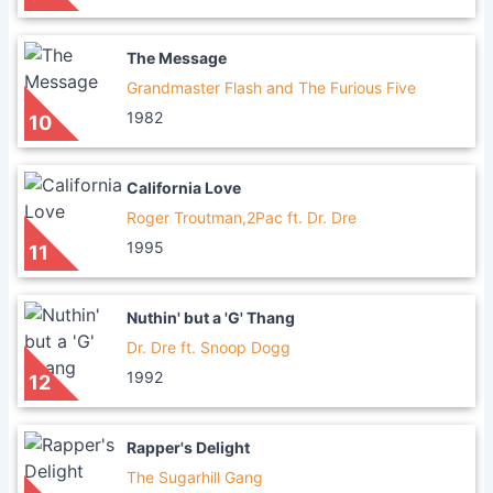
The Message
Grandmaster Flash and The Furious Five
1982
10
California Love
Roger Troutman,2Pac ft. Dr. Dre
1995
11
Nuthin' but a 'G' Thang
Dr. Dre ft. Snoop Dogg
1992
12
Rapper's Delight
The Sugarhill Gang