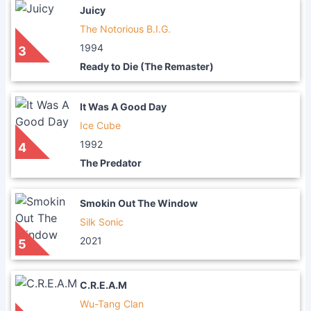
Juicy
The Notorious B.I.G.
1994
3
Ready to Die (The Remaster)
It Was A Good Day
Ice Cube
1992
4
The Predator
Smokin Out The Window
Silk Sonic
2021
5
C.R.E.A.M
Wu-Tang Clan