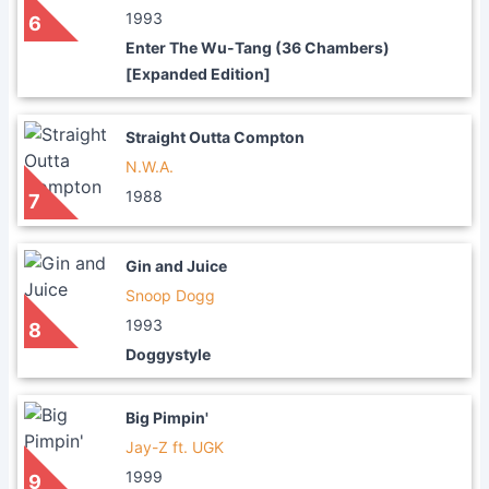
1993
6
Enter The Wu-Tang (36 Chambers)
[Expanded Edition]
Straight Outta Compton
N.W.A.
1988
7
Gin and Juice
Snoop Dogg
1993
8
Doggystyle
Big Pimpin'
Jay-Z ft. UGK
1999
9