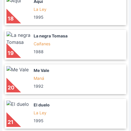
Aquí
La Ley
1995
18
La negra Tomasa
Caifanes
1988
19
Me Vale
Maná
1992
20
El duelo
La Ley
1995
21