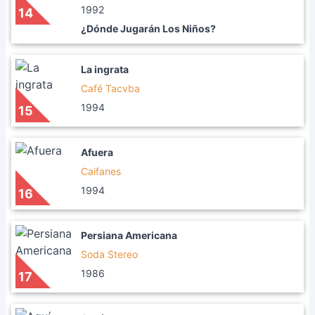
1992
14
¿Dónde Jugarán Los Niños?
La ingrata
Café Tacvba
1994
15
Afuera
Caifanes
1994
16
Persiana Americana
Soda Stereo
1986
17