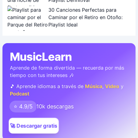
Playlist Definitiva!
30 Canciones Perfectas para
Caminar por el Retiro en Otoño:
Playlist Ideal
MusicLearn
Aprende de forma divertida — recuerda por más
tiempo con tus intereses 🎶
🎵 Aprende idiomas a través de
Música
,
Video
y
Podcast
⭐ 4.9/5
10k descargas
🚀 Descargar gratis