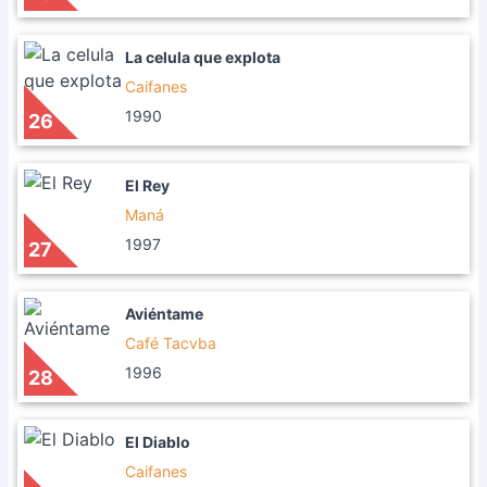
La celula que explota
Caifanes
1990
26
El Rey
Maná
1997
27
Aviéntame
Café Tacvba
1996
28
El Diablo
Caifanes