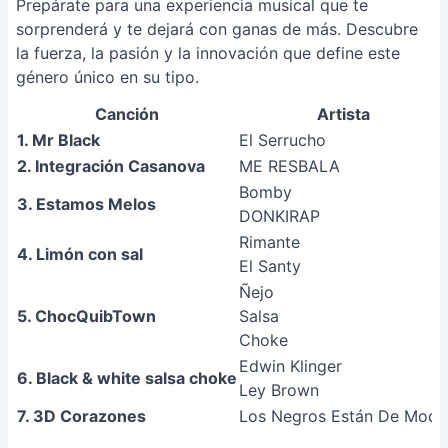
Prepárate para una experiencia musical que te
sorprenderá y te dejará con ganas de más. Descubre
la fuerza, la pasión y la innovación que define este
género único en su tipo.
Canción
Artista
1. Mr Black
El Serrucho
2. Integración Casanova
ME RESBALA
Bomby
3. Estamos Melos
DONKIRAP
Rimante
4. Limón con sal
El Santy
Ñejo
5. ChocQuibTown
Salsa
Choke
Edwin Klinger
6. Black & white salsa choke
Ley Brown
7. 3D Corazones
Los Negros Están De Moda