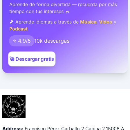
Aprende de forma divertida — recuerda por más
tiempo con tus intereses 🎶
🎵 Aprende idiomas a través de
Música
,
Video
y
Podcast
⭐ 4.9/5
10k descargas
🚀 Descargar gratis
Address:
Francisco Pérez Carballo 2.Cabina 2.15008 A