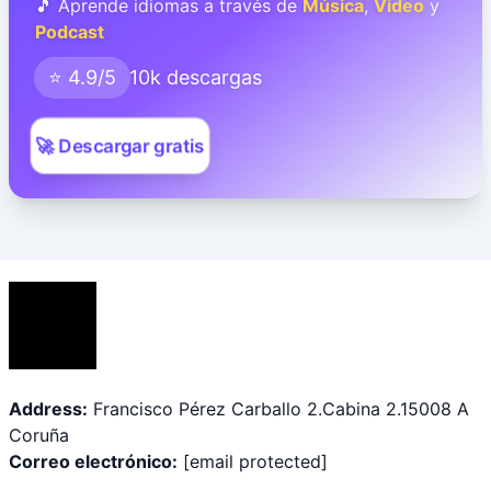
🎵 Aprende idiomas a través de
Música
,
Video
y
Podcast
⭐ 4.9/5
10k descargas
🚀 Descargar gratis
Address:
Francisco Pérez Carballo 2.Cabina 2.15008 A
Coruña
Correo electrónico:
[email protected]