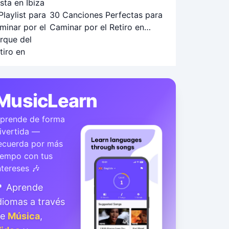
30 Canciones Perfectas para
Caminar por el Retiro en
Otoño: Playlist Ideal
MusicLearn
prende de forma
ivertida —
ecuerda por más
iempo con tus
ntereses 🎶
 Aprende
diomas a través
de
Música
,