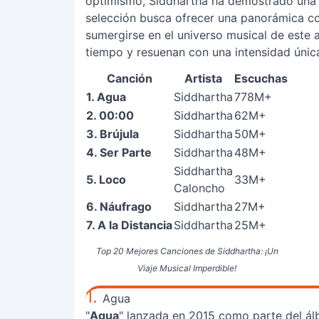
optimismo, Siddhartha ha demostrado una m
selección busca ofrecer una panorámica co
sumergirse en el universo musical de este 
tiempo y resuenan con una intensidad únic
Canción
Artista
Escuchas
1. Agua
Siddhartha
778M+
2. 00:00
Siddhartha
62M+
3. Brújula
Siddhartha
50M+
4. Ser Parte
Siddhartha
48M+
Siddhartha
5. Loco
33M+
Caloncho
6. Náufrago
Siddhartha
27M+
7. A la Distancia
Siddhartha
25M+
Top 20 Mejores Canciones de Siddhartha: ¡Un
Viaje Musical Imperdible!
1.
Agua
"
Agua
" lanzada en 2015 como parte del á