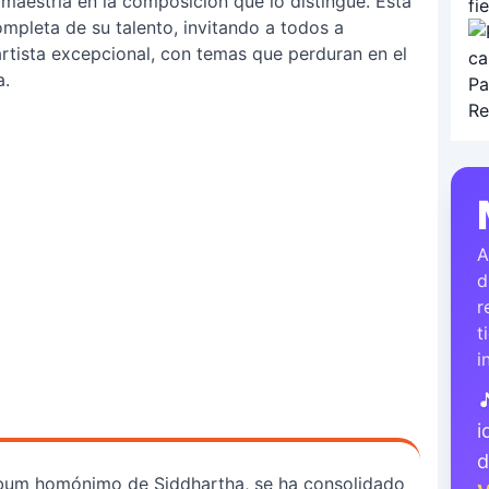
aestría en la composición que lo distingue. Esta
mpleta de su talento, invitando a todos a
artista excepcional, con temas que perduran en el
a.
A
d
r
t
i

i
lbum homónimo de Siddhartha, se ha consolidado