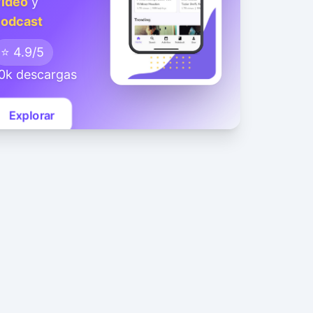
ideo
y
odcast
⭐ 4.9/5
0k descargas
Explorar