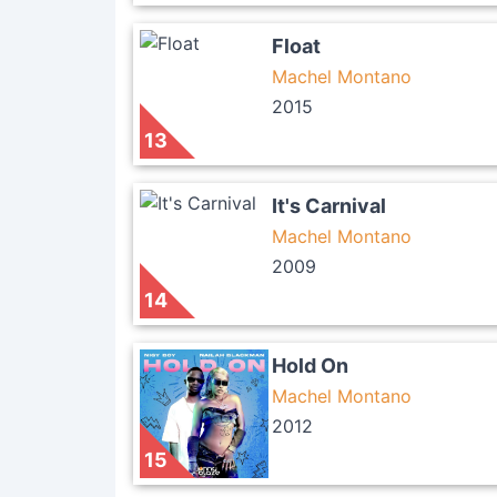
Float
Machel Montano
2015
13
It's Carnival
Machel Montano
2009
14
Hold On
Machel Montano
2012
15