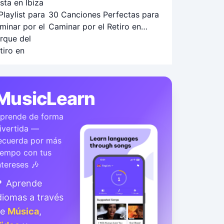
30 Canciones Perfectas para
Caminar por el Retiro en
Otoño: Playlist Ideal
MusicLearn
prende de forma
ivertida —
ecuerda por más
iempo con tus
ntereses 🎶
 Aprende
diomas a través
de
Música
,