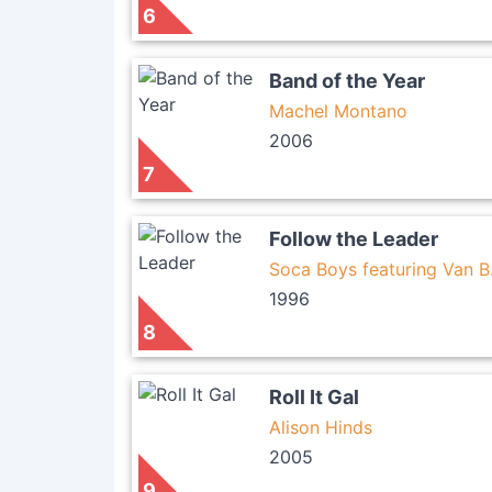
6
Band of the Year
Machel Montano
2006
7
Follow the Leader
Soca Boys featuring Van B
1996
8
Roll It Gal
Alison Hinds
2005
9