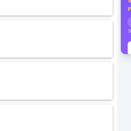
V
P
1