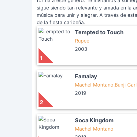
forma a este género. Te invitamos a sumerg
sigue siendo tan relevante y amada en la a
música para unir y alegrar. A través de es
de la fiesta caribeña.
Tempted to Touch
Rupee
2003
1
Famalay
Machel Montano,Bunji Garl
2019
2
Soca Kingdom
Machel Montano