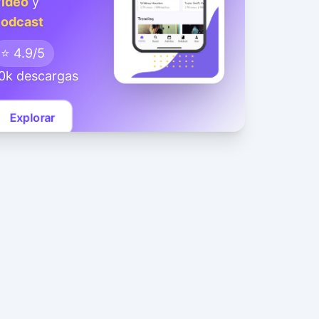
ideo
y
odcast
⭐ 4.9/5
0k descargas
Explorar