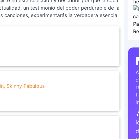
irte en esta selección y descubrir por qué la soca
ctualidad, un testimonio del poder perdurable de la
tas canciones, experimentarás la verdadera esencia
A
d
in, Skinny Fabulous
r
t
i

i