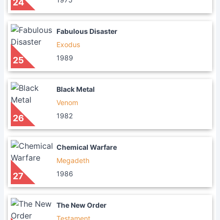
24
Fabulous Disaster
Exodus
1989
25
Black Metal
Venom
1982
26
Chemical Warfare
Megadeth
1986
27
The New Order
Testament