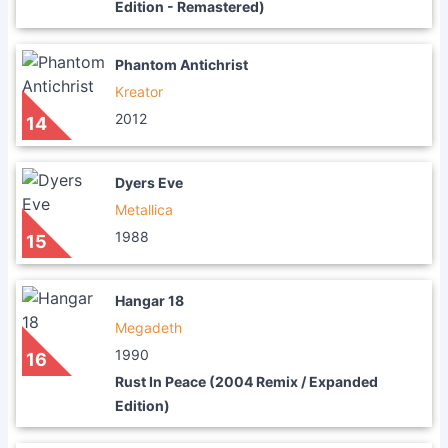
Edition - Remastered)
Phantom Antichrist
Kreator
2012
14
Dyers Eve
Metallica
1988
15
Hangar 18
Megadeth
1990
16
Rust In Peace (2004 Remix / Expanded
Edition)