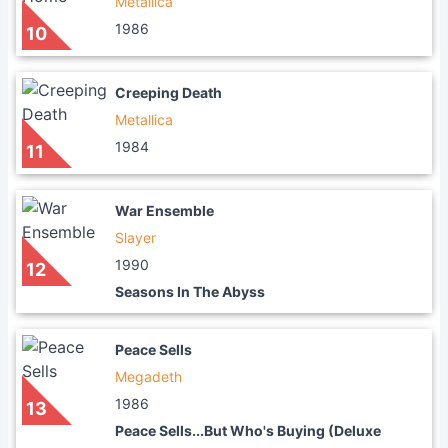
Metallica
1986
10
Creeping Death
Metallica
1984
11
War Ensemble
Slayer
1990
12
Seasons In The Abyss
Peace Sells
Megadeth
1986
13
Peace Sells...But Who's Buying (Deluxe