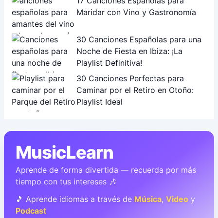
17 Canciones Españolas para
Maridar con Vino y Gastronomía
30 Canciones Españolas para una
Noche de Fiesta en Ibiza: ¡La
Playlist Definitiva!
30 Canciones Perfectas para
Caminar por el Retiro en Otoño:
Playlist Ideal
MusicLearn
Aprende de forma divertida — recuerda por más
tiempo con tus intereses 🎶
🎵 Aprende idiomas a través de
Música
,
Video
y
Podcast