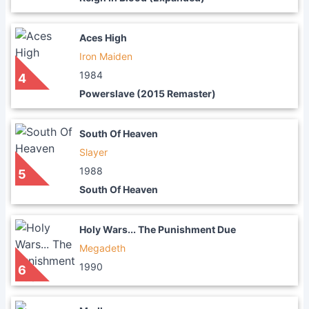
Aces High
Iron Maiden
1984
4
Powerslave (2015 Remaster)
South Of Heaven
Slayer
1988
5
South Of Heaven
Holy Wars... The Punishment Due
Megadeth
1990
6