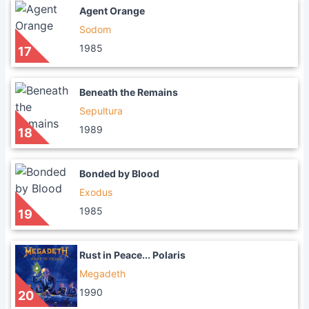
Agent Orange
Sodom
1985
17
Beneath the Remains
Sepultura
1989
18
Bonded by Blood
Exodus
1985
19
Rust in Peace... Polaris
Megadeth
1990
20