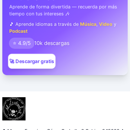
Aprende de forma divertida — recuerda por más
tiempo con tus intereses 🎶
🎵 Aprende idiomas a través de
Música
,
Video
y
Podcast
⭐ 4.9/5
10k descargas
🚀 Descargar gratis