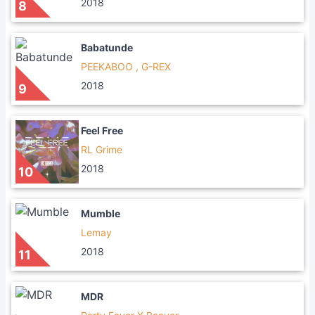
2018
8
Babatunde
PEEKABOO , G-REX
2018
9
Feel Free
RL Grime
2018
10
Mumble
Lemay
2018
11
MDR