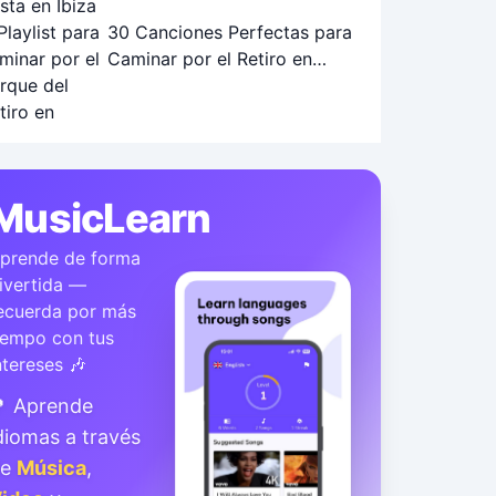
30 Canciones Perfectas para
Caminar por el Retiro en
Otoño: Playlist Ideal
MusicLearn
prende de forma
ivertida —
ecuerda por más
iempo con tus
ntereses 🎶
 Aprende
diomas a través
de
Música
,