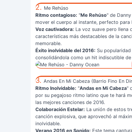
2.
Me Rehúso
Ritmo contagioso:
"
Me Rehúso
" de Danny 
mover el cuerpo al instante, perfecto para 
Voz cautivadora:
La voz suave pero llena 
características más destacables de la canc
memorable.
Éxito inolvidable del 2016:
Su popularidad s
consolidándola como un hit indiscutible de 
3.
Andas En Mi Cabeza (Barrio Fino En Di
Ritmo Inolvidable:
"
Andas en Mi Cabeza
" 
por su pegajoso ritmo latino que te hará m
las mejores canciones de 2016.
Colaboración Estelar:
La unión de estos tr
canción explosiva, que aprovechó al máximo
inolvidable.
Verano 2016 en Sonido:
Este tema captura