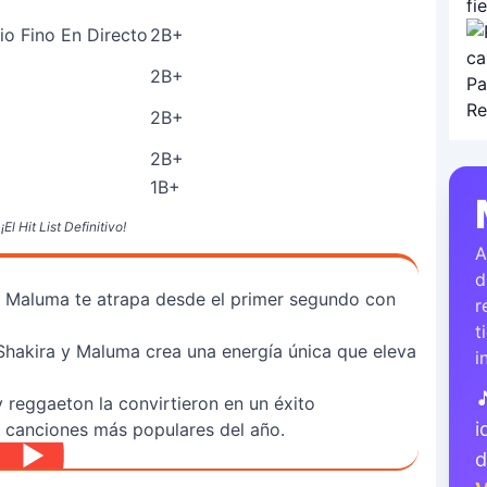
io Fino En Directo
2B+
2B+
2B+
2B+
1B+
l Hit List Definitivo!
A
d
y Maluma te atrapa desde el primer segundo con
r
t
Shakira y Maluma crea una energía única que eleva
i

 reggaeton la convirtieron en un éxito
i
 canciones más populares del año.