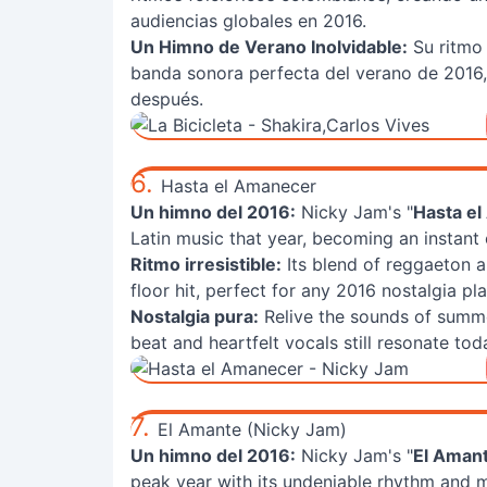
audiencias globales en 2016.
Un Himno de Verano Inolvidable:
Su ritmo 
banda sonora perfecta del verano de 2016,
después.
6.
Hasta el Amanecer
Un himno del 2016:
Nicky Jam's "
Hasta e
Latin music that year, becoming an instant 
Ritmo irresistible:
Its blend of reggaeton a
floor hit, perfect for any 2016 nostalgia play
Nostalgia pura:
Relive the sounds of summer
beat and heartfelt vocals still resonate tod
7.
El Amante (Nicky Jam)
Un himno del 2016:
Nicky Jam's "
El Aman
peak year with its undeniable rhythm and