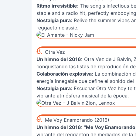
Ritmo irresistible:
The song's infectious b
staple and a radio hit, perfectly embodyin
Nostalgia pura:
Relive the summer vibes an
reggaeton classic.
8.
Otra Vez
Un himno del 2016:
Otra Vez de J Balvin, 
conquistando las listas de reproducción d
Colaboración explosiva:
La combinación de
energía innegable que define el sonido del
Nostalgia pura:
Escuchar Otra Vez hoy te t
vibrante atmósfera musical de la época.
9.
Me Voy Enamorando (2016)
Un himno del 2016:
"
Me Voy Enamorando
vibrante del reggaeton de mediados de la 