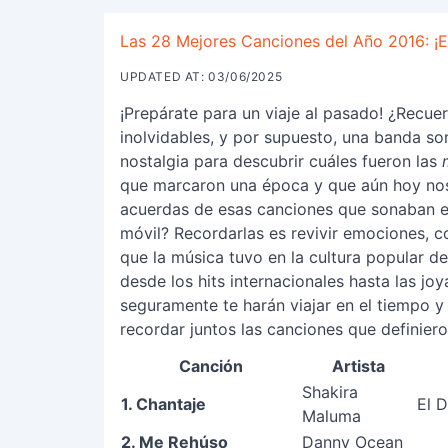
Las 28 Mejores Canciones del Año 2016: ¡El 
UPDATED AT: 03/06/2025
¡Prepárate para un viaje al pasado! ¿Recu
inolvidables, y por supuesto, una banda so
nostalgia para descubrir cuáles fueron las
que marcaron una época y que aún hoy nos 
acuerdas de esas canciones que sonaban en t
móvil? Recordarlas es revivir emociones, c
que la música tuvo en la cultura popular de
desde los hits internacionales hasta las jo
seguramente te harán viajar en el tiempo y
recordar juntos las canciones que definier
Canción
Artista
Shakira
1. Chantaje
El 
Maluma
2. Me Rehúso
Danny Ocean