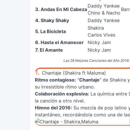
Daddy Yankee
3. Andas En Mi Cabeza
Barr
Chino & Nacho
4. Shaky Shaky
Daddy Yankee
Shakira
5. La Bicicleta
Carlos Vives
6. Hasta el Amanecer
Nicky Jam
7. El Amante
Nicky Jam
Las 28 Mejores Canciones del Año 2016: ¡E
1.
Chantaje (Shakira ft Maluma)
Ritmo contagioso:
"
Chantaje
" de Shakira 
su irresistible ritmo urbano.
Colaboración explosiva:
La química entre 
la canción a otro nivel.
Himno del 2016:
Su mezcla de pop latino y
instantáneo, recordándola como una de las