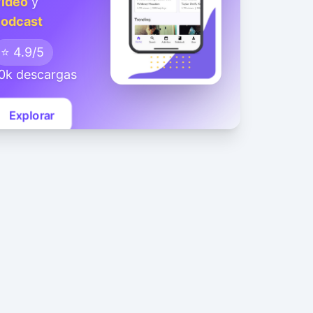
ideo
y
odcast
⭐ 4.9/5
0k descargas
Explorar