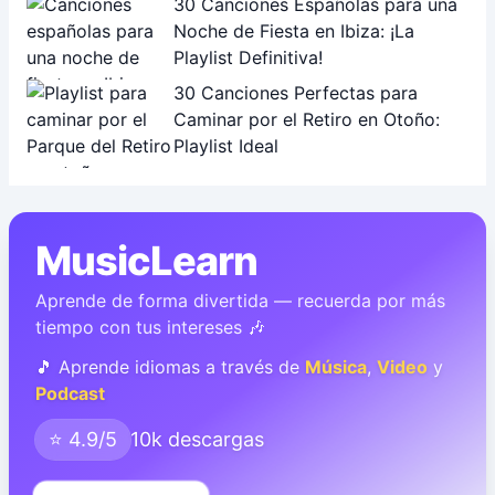
30 Canciones Españolas para una
Noche de Fiesta en Ibiza: ¡La
Playlist Definitiva!
30 Canciones Perfectas para
Caminar por el Retiro en Otoño:
Playlist Ideal
MusicLearn
Aprende de forma divertida — recuerda por más
tiempo con tus intereses 🎶
🎵 Aprende idiomas a través de
Música
,
Video
y
Podcast
⭐ 4.9/5
10k descargas