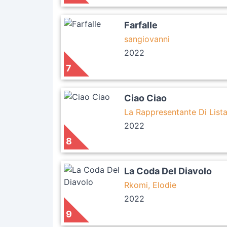
Farfalle
sangiovanni
2022
7
Ciao Ciao
La Rappresentante Di List
2022
8
La Coda Del Diavolo
Rkomi, Elodie
2022
9