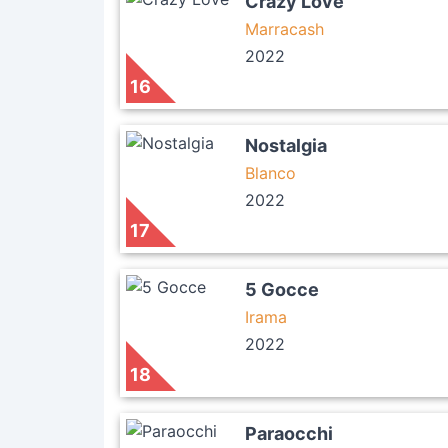
Crazy Love
Marracash
2022
16
Nostalgia
Blanco
2022
17
5 Gocce
Irama
2022
18
Paraocchi