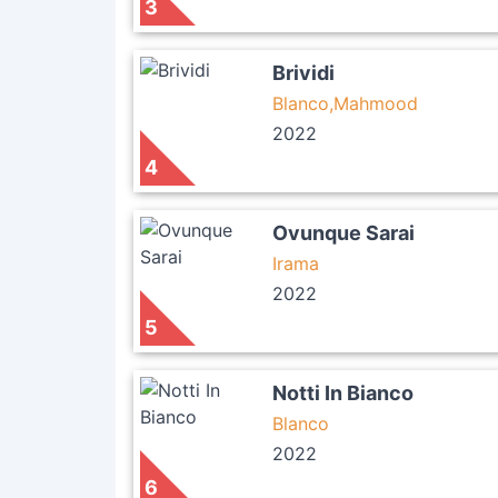
3
Brividi
Blanco,Mahmood
2022
4
Ovunque Sarai
Irama
2022
5
Notti In Bianco
Blanco
2022
6