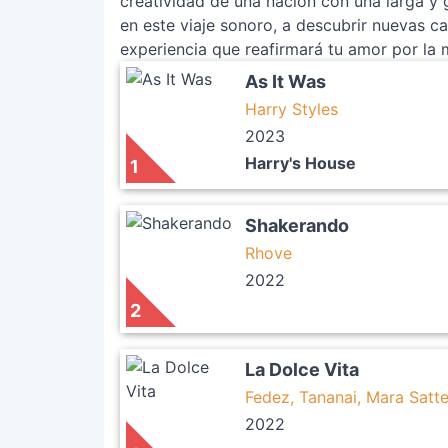
creatividad de una nación con una larga y g
en este viaje sonoro, a descubrir nuevas c
experiencia que reafirmará tu amor por la 
As It Was
Harry Styles
2023
Harry's House
1
Shakerando
Rhove
2022
2
La Dolce Vita
Fedez, Tananai, Mara Satte
2022