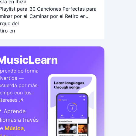
30 Canciones Perfectas para
Caminar por el Retiro en
Otoño: Playlist Ideal
MusicLearn
prende de forma
ivertida —
ecuerda por más
iempo con tus
ntereses 🎶
 Aprende
diomas a través
de
Música
,