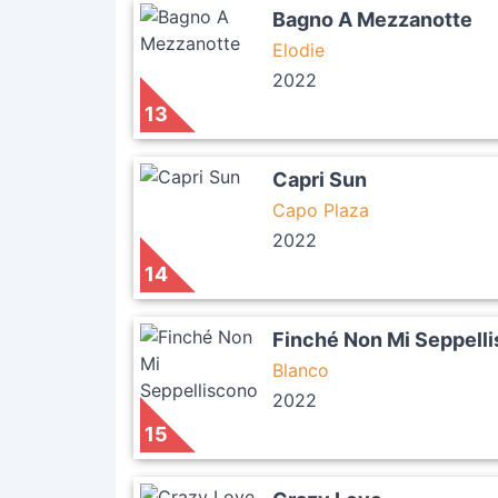
Bagno A Mezzanotte
Elodie
2022
13
Capri Sun
Capo Plaza
2022
14
Finché Non Mi Seppell
Blanco
2022
15