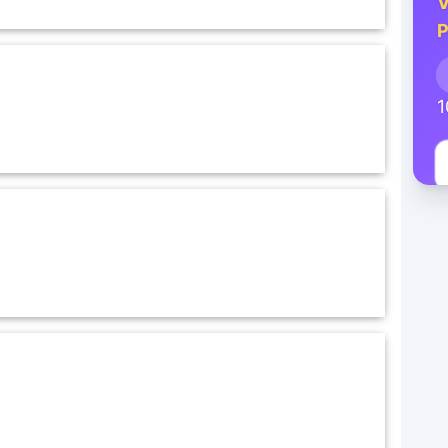
V
P
1