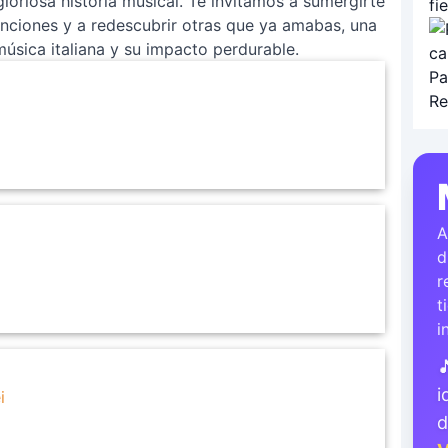
loriosa historia musical. Te invitamos a sumergirte
anciones y a redescubrir otras que ya amabas, una
música italiana y su impacto perdurable.
A
d
r
t
i

i
i