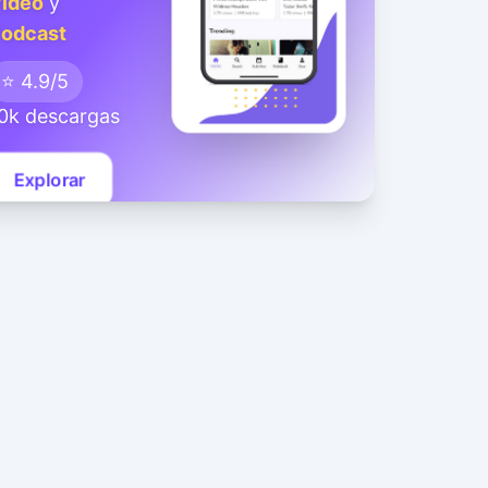
ideo
y
odcast
⭐ 4.9/5
0k descargas
Explorar