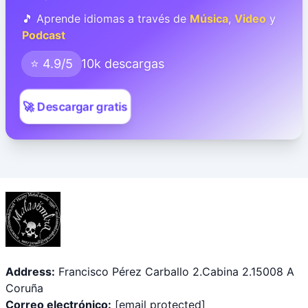
🎵 Aprende idiomas a través de
Música
,
Video
y
Podcast
⭐ 4.9/5
10k descargas
🚀 Descargar gratis
Address:
Francisco Pérez Carballo 2.Cabina 2.15008 A
Coruña
Correo electrónico:
[email protected]