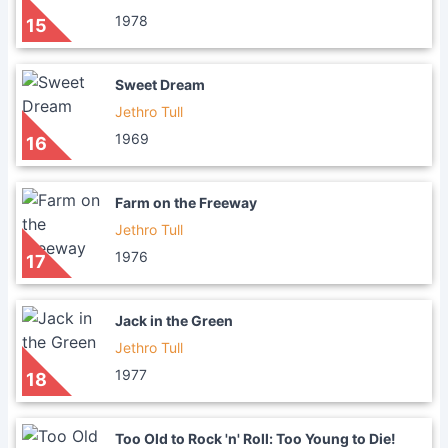
1978
15
Sweet Dream
Jethro Tull
1969
16
Farm on the Freeway
Jethro Tull
1976
17
Jack in the Green
Jethro Tull
1977
18
Too Old to Rock 'n' Roll: Too Young to Die!