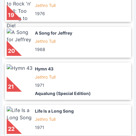
Jethro Tull
1976
19
A Song for Jeffrey
Jethro Tull
1968
20
Hymn 43
Jethro Tull
1971
21
Aqualung (Special Edition)
Life Is a Long Song
Jethro Tull
1971
22