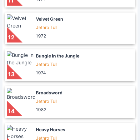
11
Velvet Green
Jethro Tull
1972
12
Bungle in the Jungle
Jethro Tull
1974
13
Broadsword
Jethro Tull
1982
14
Heavy Horses
Jethro Tull