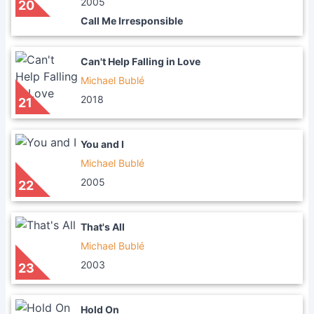
2005
20
Call Me Irresponsible
Can't Help Falling in Love
Michael Bublé
2018
21
You and I
Michael Bublé
2005
22
That's All
Michael Bublé
2003
23
Hold On