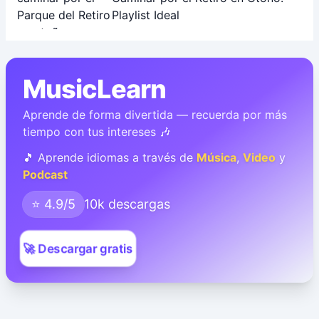
Playlist Ideal
MusicLearn
Aprende de forma divertida — recuerda por más
tiempo con tus intereses 🎶
🎵 Aprende idiomas a través de
Música
,
Video
y
Podcast
⭐ 4.9/5
10k descargas
🚀 Descargar gratis