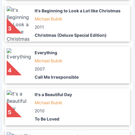
It's Beginning to Look a Lot like Christmas
Michael Bublé
2011
3
Christmas (Deluxe Special Edition)
Everything
Michael Bublé
2007
4
Call Me Irresponsible
It's a Beautiful Day
Michael Bublé
2010
5
To Be Loved