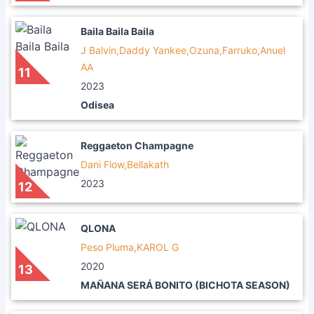
Baila Baila Baila
J Balvin,Daddy Yankee,Ozuna,Farruko,Anuel
AA
11
2023
Odisea
Reggaeton Champagne
Dani Flow,Bellakath
2023
12
QLONA
Peso Pluma,KAROL G
2020
13
MAÑANA SERÁ BONITO (BICHOTA SEASON)