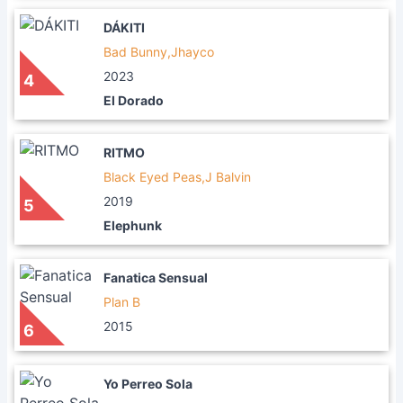
DÁKITI
Bad Bunny,Jhayco
2023
4
El Dorado
RITMO
Black Eyed Peas,J Balvin
2019
5
Elephunk
Fanatica Sensual
Plan B
2015
6
Yo Perreo Sola