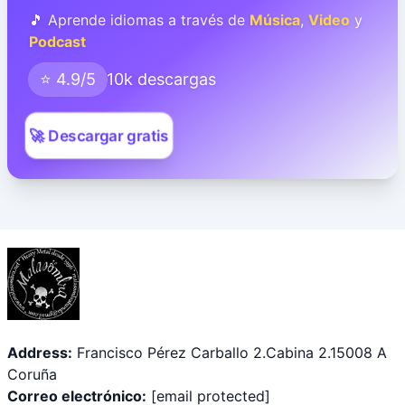
🎵 Aprende idiomas a través de
Música
,
Video
y
Podcast
⭐ 4.9/5
10k descargas
🚀 Descargar gratis
Address:
Francisco Pérez Carballo 2.Cabina 2.15008 A
Coruña
Correo electrónico:
[email protected]