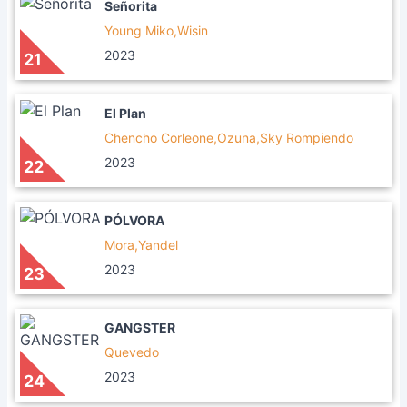
Señorita
Young Miko,Wisin
2023
21
El Plan
Chencho Corleone,Ozuna,Sky Rompiendo
2023
22
PÓLVORA
Mora,Yandel
2023
23
GANGSTER
Quevedo
2023
24