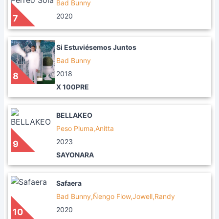
Bad Bunny
2020
7
Si Estuviésemos Juntos
Bad Bunny
2018
8
X 100PRE
BELLAKEO
Peso Pluma,Anitta
2023
9
SAYONARA
Safaera
Bad Bunny,Ñengo Flow,Jowell,Randy
2020
10