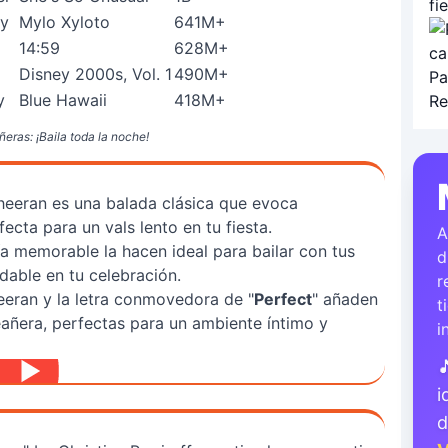
ey
Mylo Xyloto
641M+
14:59
628M+
Disney 2000s, Vol. 1
490M+
y
Blue Hawaii
418M+
ras: ¡Baila toda la noche!
heeran es una balada clásica que evoca
cta para un vals lento en tu fiesta.
A
a memorable la hacen ideal para bailar con tus
d
dable en tu celebración.
r
eran y la letra conmovedora de "
Perfect
" añaden
t
añera, perfectas para un ambiente íntimo y
i

i