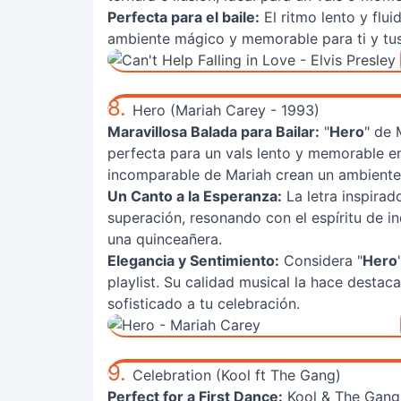
Perfecta para el baile:
El ritmo lento y flui
ambiente mágico y memorable para ti y tus
8.
Hero (Mariah Carey - 1993)
Maravillosa Balada para Bailar:
"
Hero
" de 
perfecta para un vals lento y memorable en
incomparable de Mariah crean un ambiente 
Un Canto a la Esperanza:
La letra inspirad
superación, resonando con el espíritu de 
una quinceañera.
Elegancia y Sentimiento:
Considera "
Hero
playlist. Su calidad musical la hace destac
sofisticado a tu celebración.
9.
Celebration (Kool ft The Gang)
Perfect for a First Dance:
Kool & The Gang'