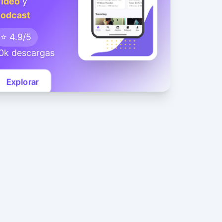
ideo
y
odcast
⭐ 4.9/5
0k descargas
Explorar