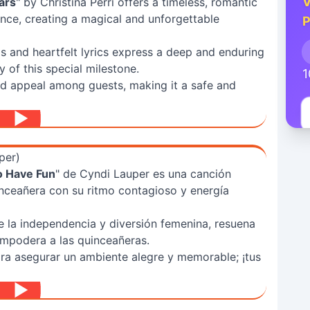
V
ars
" by Christina Perri offers a timeless, romantic
ance, creating a magical and unforgettable
P
s and heartfelt lyrics express a deep and enduring
y of this special milestone.
1
ad appeal among guests, making it a safe and
per)
o Have Fun
" de Cyndi Lauper es una canción
inceañera con su ritmo contagioso y energía
e la independencia y diversión femenina, resuena
 empodera a las quinceañeras.
para asegurar un ambiente alegre y memorable; ¡tus