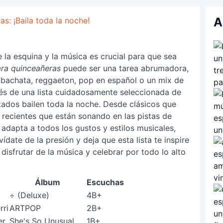
A
s: ¡Baila toda la noche!
e la esquina y la música es crucial para que sea
ra quinceañeras
puede ser una tarea abrumadora,
 bachata, reggaeton, pop en español o un mix de
vés de una lista cuidadosamente seleccionada de
tados bailen toda la noche. Desde clásicos que
recientes que están sonando en las pistas de
 adapta a todos los gustos y estilos musicales,
vídate de la presión y deja que esta lista te inspire
a disfrutar de la música y celebrar por todo lo alto
Álbum
Escuchas
÷ (Deluxe)
4B+
rri
ARTPOP
2B+
er
She's So Unusual
1B+