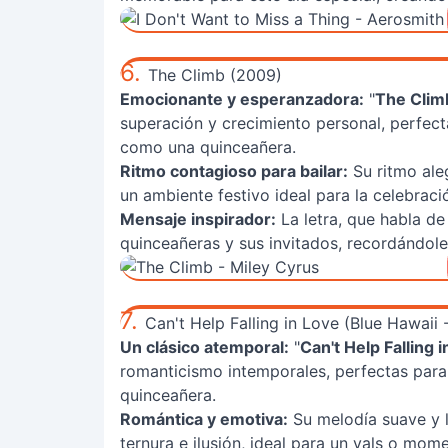
6.
The Climb (2009)
Emocionante y esperanzadora:
"
The Clim
superación y crecimiento personal, perfect
como una quinceañera.
Ritmo contagioso para bailar:
Su ritmo aleg
un ambiente festivo ideal para la celebraci
Mensaje inspirador:
La letra, que habla de
quinceañeras y sus invitados, recordándole
7.
Can't Help Falling in Love (Blue Hawaii 
Un clásico atemporal:
"
Can't Help Falling 
romanticismo intemporales, perfectas para
quinceañera.
Romántica y emotiva:
Su melodía suave y l
ternura e ilusión, ideal para un vals o mom