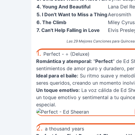
4. Young And Beautiful
Lana Del R
5. I Don't Want to Miss a Thing
Aerosmith
6. The Climb
Miley Cyrus
7. Can't Help Falling in Love
Elvis Presle
Las 29 Mejores Canciones para Quinceañe
1.
Perfect - ÷ (Deluxe)
Romántica y atemporal:
"
Perfect
" de Ed S
sentimientos de amor puro y duradero, perfe
Ideal para el baile:
Su ritmo suave y melodí
seres queridos, creando un momento inolvi
Un toque emotivo:
La voz cálida de Ed She
un toque emotivo y sentimental a tu quince
especial.
2.
a thousand years