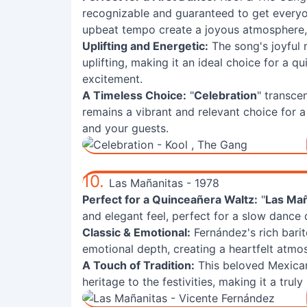
recognizable and guaranteed to get everyon
upbeat tempo create a joyous atmosphere, p
Uplifting and Energetic:
The song's joyful 
uplifting, making it an ideal choice for a q
excitement.
A Timeless Choice:
"
Celebration
" transce
remains a vibrant and relevant choice for 
and your guests.
10.
Las Mañanitas - 1978
Perfect for a Quinceañera Waltz:
"
Las Mañ
and elegant feel, perfect for a slow dance 
Classic & Emotional:
Fernández's rich bari
emotional depth, creating a heartfelt atmos
A Touch of Tradition:
This beloved Mexican 
heritage to the festivities, making it a tru