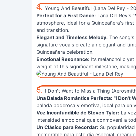
4.
Young And Beautiful (Lana Del Rey - 2
Perfect for a First Dance:
Lana Del Rey's "
atmosphere, ideal for a Quinceañera's first
and transition.
Elegant and Timeless Melody:
The song's 
signature vocals create an elegant and time
Quinceañera celebration.
Emotional Resonance:
Its melancholic yet
weight of this significant milestone, makin
5.
I Don't Want to Miss a Thing (Aerosmit
Una Balada Romántica Perfecta:
"
I Don't 
balada poderosa y emotiva, ideal para un v
Voz Inconfundible de Steven Tyler:
La voz 
intensidad emocional que conmoverá a todo
Un Clásico para Recordar:
Su popularidad 
memorable para este día especial, creando