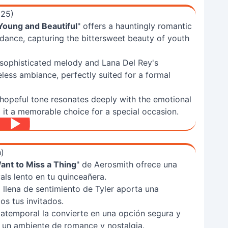
025)
Young and Beautiful
" offers a hauntingly romantic
 dance, capturing the bittersweet beauty of youth
sophisticated melody and Lana Del Rey's
less ambiance, perfectly suited for a formal
 hopeful tone resonates deeply with the emotional
g it a memorable choice for a special occasion.
h)
Want to Miss a Thing
" de Aerosmith ofrece una
als lento en tu quinceañera.
llena de sentimiento de Tyler aporta una
s tus invitados.
atemporal la convierte en una opción segura y
 un ambiente de romance y nostalgia.