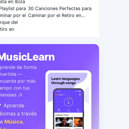
30 Canciones Perfectas para
Caminar por el Retiro en
Otoño: Playlist Ideal
MusicLearn
prende de forma
ivertida —
ecuerda por más
iempo con tus
ntereses 🎶
 Aprende
diomas a través
de
Música
,