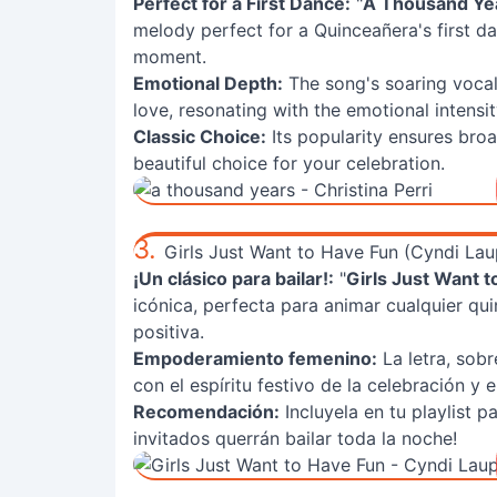
Perfect for a First Dance:
"
A Thousand Ye
melody perfect for a Quinceañera's first d
moment.
Emotional Depth:
The song's soaring vocal
love, resonating with the emotional intensit
Classic Choice:
Its popularity ensures bro
beautiful choice for your celebration.
3.
Girls Just Want to Have Fun (Cyndi Lau
¡Un clásico para bailar!:
"
Girls Just Want t
icónica, perfecta para animar cualquier qu
positiva.
Empoderamiento femenino:
La letra, sobr
con el espíritu festivo de la celebración y
Recomendación:
Incluyela en tu playlist 
invitados querrán bailar toda la noche!