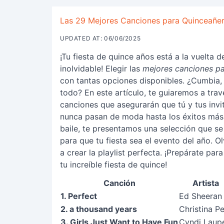
Las 29 Mejores Canciones para Quinceañera
UPDATED AT: 06/06/2025
¡Tu fiesta de quince años está a la vuelta d
inolvidable! Elegir las
mejores canciones pa
con tantas opciones disponibles. ¿Cumbia,
todo? En este artículo, te guiaremos a tra
canciones que asegurarán que tú y tus invi
nunca pasan de moda hasta los éxitos más 
baile, te presentamos una selección que se
para que tu fiesta sea el evento del año. Ol
a crear la playlist perfecta. ¡Prepárate par
tu increíble fiesta de quince!
Canción
Artista
1. Perfect
Ed Sheeran
2. a thousand years
Christina Pe
3. Girls Just Want to Have Fun
Cyndi Laup