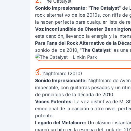
2.
The Catalyst
Sonido Impresionante:
"
The Catalyst
" de 
rock alternativo de los 2010s, con riffs d
la hacen perfecta para cualquier lista de r
Voz Inconfundible de Chester Bennington
esta canción, llevando la energía y la intens
Para Fans del Rock Alternativo de la Déca
sonido de los 2010, "
The Catalyst
" es una 
3.
Nightmare (2010)
Sonido Impresionante:
Nightmare de Aven
impecable, con guitarras pesadas y un ritm
de principios de la década de 2010.
Voces Potentes:
La voz distintiva de M. S
emocional de la canción a otro nivel, perfe
potente.
Legado del Metalcore:
Un clásico instantá
marcó un hito en la escena del rock del 20