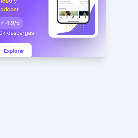
ideo
y
odcast
⭐ 4.9/5
0k descargas
Explorar