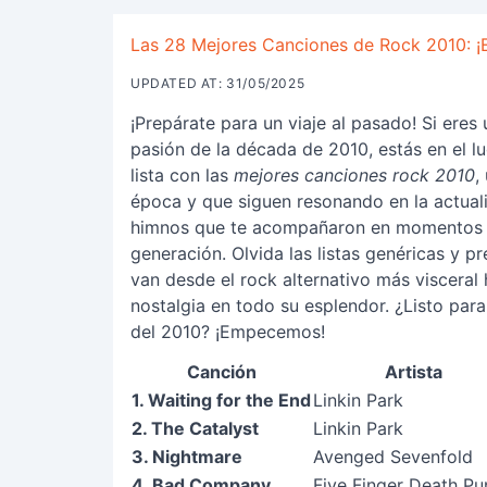
Las 28 Mejores Canciones de Rock 2010: ¡El 
UPDATED AT: 31/05/2025
¡Prepárate para un viaje al pasado! Si eres 
pasión de la década de 2010, estás en el lu
lista con las
mejores canciones rock 2010
,
época y que siguen resonando en la actuali
himnos que te acompañaron en momentos cru
generación. Olvida las listas genéricas y p
van desde el rock alternativo más visceral 
nostalgia en todo su esplendor. ¿Listo par
del 2010? ¡Empecemos!
Canción
Artista
1. Waiting for the End
Linkin Park
2. The Catalyst
Linkin Park
3. Nightmare
Avenged Sevenfold
4. Bad Company
Five Finger Death Pu