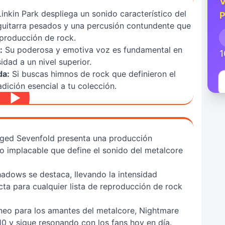
V
Linkin Park despliega un sonido característico del
P
e guitarra pesados y una percusión contundente que
eproducción de rock.
:
Su poderosa y emotiva voz es fundamental en
1
idad a un nivel superior.
da:
Si buscas himnos de rock que definieron el
adición esencial a tu colección.
ged Sevenfold presenta una producción
o implacable que define el sonido del metalcore
hadows se destaca, llevando la intensidad
cta para cualquier lista de reproducción de rock
neo para los amantes del metalcore, Nightmare
10 y sigue resonando con los fans hoy en día.