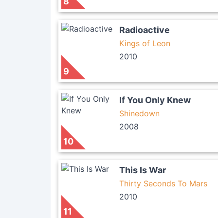
8
Radioactive
Kings of Leon
2010
9
If You Only Knew
Shinedown
2008
10
This Is War
Thirty Seconds To Mars
2010
11