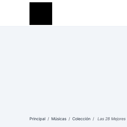
Principal
/
Músicas
/
Colección
/
Las 28 Mejores C