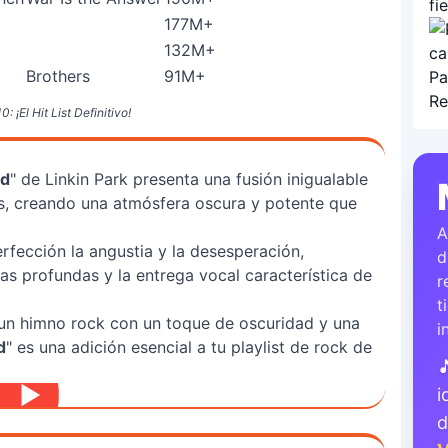
177M+
132M+
Brothers
91M+
¡El Hit List Definitivo!
nd
" de Linkin Park presenta una fusión inigualable
s, creando una atmósfera oscura y potente que
A
rfección la angustia y la desesperación,
d
as profundas y la entrega vocal característica de
r
t
un himno rock con un toque de oscuridad y una
i
d
" es una adición esencial a tu playlist de rock de

i