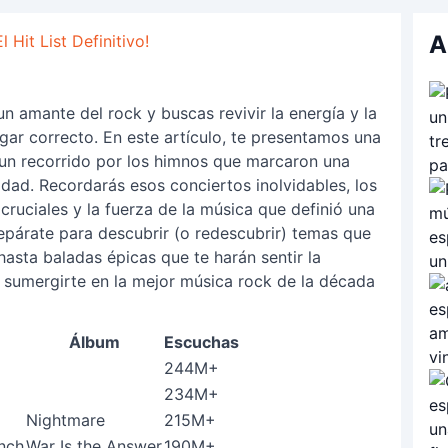
A
Hit List Definitivo!
un amante del rock y buscas revivir la energía y la
gar correcto. En este artículo, te presentamos una
 un recorrido por los himnos que marcaron una
dad. Recordarás esos conciertos inolvidables, los
ciales y la fuerza de la música que definió una
repárate para descubrir (o redescubrir) temas que
hasta baladas épicas que te harán sentir la
a sumergirte en la mejor música rock de la década
Álbum
Escuchas
244M+
234M+
Nightmare
215M+
nch
War Is the Answer
190M+