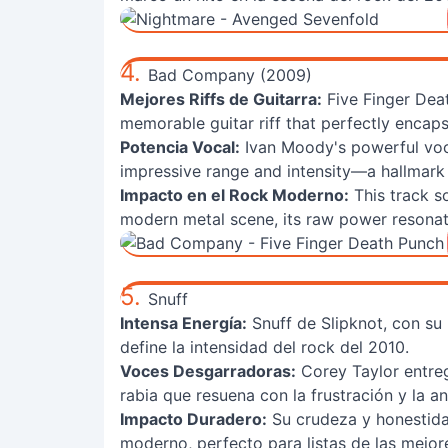
4.
Bad Company (2009)
Mejores Riffs de Guitarra:
Five Finger Deat
memorable guitar riff that perfectly encap
Potencia Vocal:
Ivan Moody's powerful voca
impressive range and intensity—a hallmark 
Impacto en el Rock Moderno:
This track so
modern metal scene, its raw power resonati
5.
Snuff
Intensa Energía:
Snuff de Slipknot, con su 
define la intensidad del rock del 2010.
Voces Desgarradoras:
Corey Taylor entreg
rabia que resuena con la frustración y la an
Impacto Duradero:
Su crudeza y honestida
moderno, perfecto para listas de las mejo