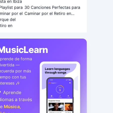
30 Canciones Perfectas para
Caminar por el Retiro en
Otoño: Playlist Ideal
MusicLearn
prende de forma
ivertida —
ecuerda por más
iempo con tus
ntereses 🎶
 Aprende
diomas a través
de
Música
,