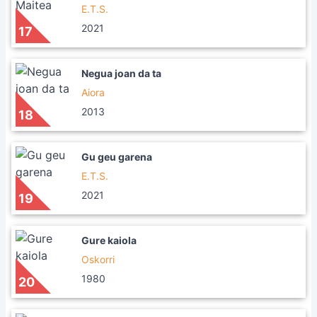
E.T.S.
2021
17
Negua joan da ta
Aiora
2013
18
Gu geu garena
E.T.S.
2021
19
Gure kaiola
Oskorri
1980
20