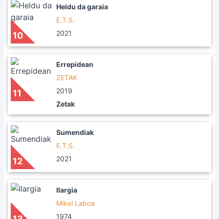
Heldu da garaia
E.T.S.
2021
10
Errepidean
ZETAK
2019
11
Zetak
Sumendiak
E.T.S.
2021
12
Ilargia
Mikel Laboa
1974
13