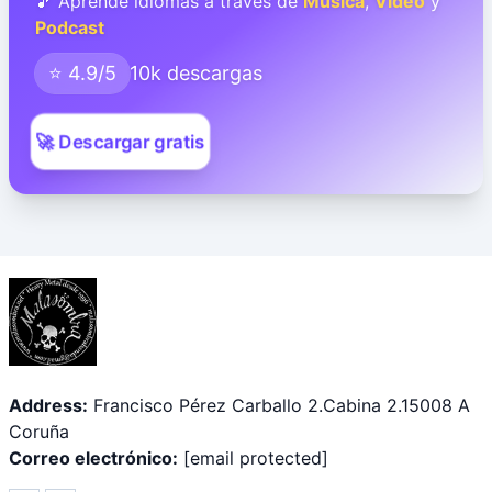
🎵 Aprende idiomas a través de
Música
,
Video
y
Podcast
⭐ 4.9/5
10k descargas
🚀 Descargar gratis
Address:
Francisco Pérez Carballo 2.Cabina 2.15008 A
Coruña
Correo electrónico:
[email protected]