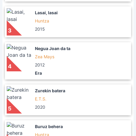
Lasai, lasai
Huntza
2015
3
Negua Joan da ta
Zea Mays
2012
4
Era
Zurekin batera
E.T.S.
2020
5
Buruz behera
Huntza