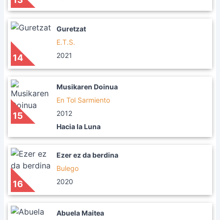
Guretzat
E.T.S.
2021
14
Musikaren Doinua
En Tol Sarmiento
2012
15
Hacia la Luna
Ezer ez da berdina
Bulego
2020
16
Abuela Maitea