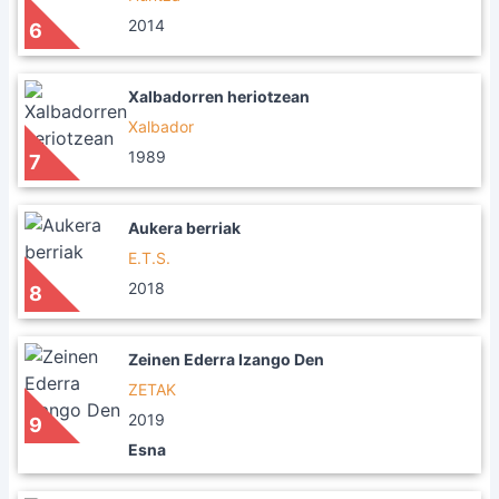
2014
6
Xalbadorren heriotzean
Xalbador
1989
7
Aukera berriak
E.T.S.
2018
8
Zeinen Ederra Izango Den
ZETAK
2019
9
Esna