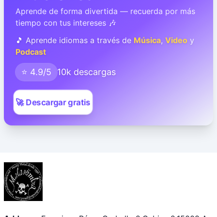
Aprende de forma divertida — recuerda por más
tiempo con tus intereses 🎶
🎵 Aprende idiomas a través de
Música
,
Video
y
Podcast
⭐ 4.9/5
10k descargas
🚀 Descargar gratis