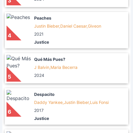
3
Peaches
Justin Bieber,Daniel Caesar,Giveon
2021
4
Justice
Qué Más Pues?
J Balvin,Maria Becerra
2024
5
Despacito
Daddy Yankee,Justin Bieber,Luis Fonsi
2017
6
Justice