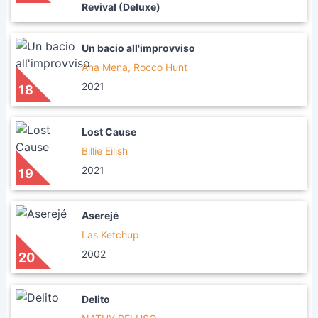
Revival (Deluxe)
Un bacio all'improvviso
Ana Mena, Rocco Hunt
2021
18
Lost Cause
Billie Eilish
2021
19
Aserejé
Las Ketchup
2002
20
Delito