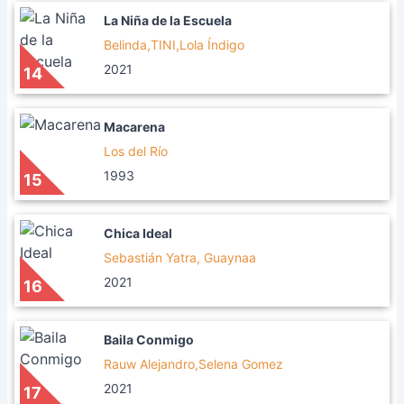
La Niña de la Escuela
Belinda,TINI,Lola Índigo
2021
14
Macarena
Los del Río
1993
15
Chica Ideal
Sebastián Yatra, Guaynaa
2021
16
Baila Conmigo
Rauw Alejandro,Selena Gomez
2021
17