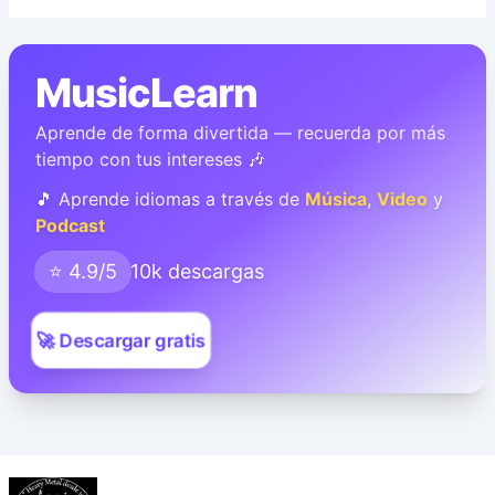
MusicLearn
Aprende de forma divertida — recuerda por más
tiempo con tus intereses 🎶
🎵 Aprende idiomas a través de
Música
,
Video
y
Podcast
⭐ 4.9/5
10k descargas
🚀 Descargar gratis